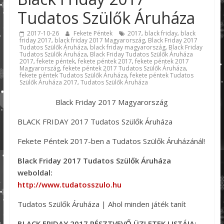
Tudatos Szülők Áruháza
2017-10-26
Fekete Péntek
2017
black friday
black
,
,
friday 2017
black friday 2017 Magyarország
Black Friday 2017
,
,
Tudatos Szülők Áruháza
black friday magyarország
Black Friday
,
,
Tudatos Szülők Áruháza
Black Friday Tudatos Szülők Áruháza
,
2017
fekete péntek
fekete péntek 2017
fekete péntek 2017
,
,
,
Magyarország
fekete péntek 2017 Tudatos Szülők Áruháza
,
,
fekete péntek Tudatos Szülők Áruháza
fekete péntek Tudatos
,
Szülők Áruháza 2017
Tudatos Szülők Áruháza
,
Black Friday 2017 Magyarország
BLACK FRIDAY 2017 Tudatos Szülők Áruháza
Fekete Péntek 2017-ben a Tudatos Szülők Áruházánál!
Black Friday 2017 Tudatos Szülők Áruháza
weboldal:
http://www.tudatosszulo.hu
Tudatos Szülők Áruháza | Ahol minden játék tanít
BLACK FRIDAY 2017 RÉSZTVEVŐ ÜZLETEK LISTÁJA: