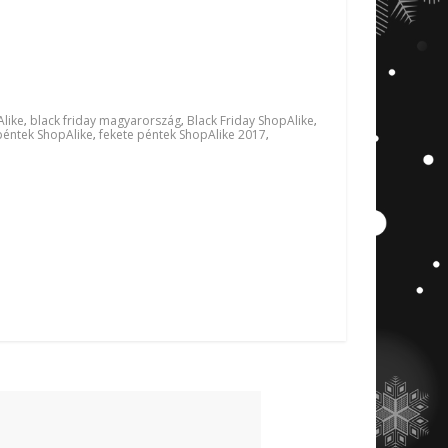
Alike
black friday magyarország
Black Friday ShopAlike
,
,
,
péntek ShopAlike
fekete péntek ShopAlike 2017
,
,