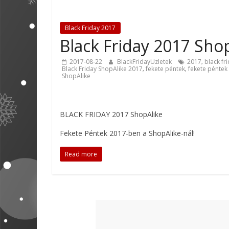
Black Friday 2017
Black Friday 2017 Sho
2017-08-22
BlackFridayUzletek
2017
black fr
,
Black Friday ShopAlike 2017
fekete péntek
fekete péntek
,
,
ShopAlike
BLACK FRIDAY 2017 ShopAlike
Fekete Péntek 2017-ben a ShopAlike-nál!
Read more