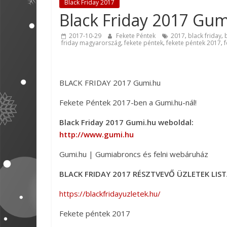
Black Friday 2017
Black Friday 2017 Gum
2017-10-29
Fekete Péntek
2017
black friday
,
,
friday magyarország
fekete péntek
fekete péntek 2017
,
,
,
BLACK FRIDAY 2017 Gumi.hu
Fekete Péntek 2017-ben a Gumi.hu-nál!
Black Friday 2017 Gumi.hu weboldal:
http://www.gumi.hu
Gumi.hu | Gumiabroncs és felni webáruház
BLACK FRIDAY 2017 RÉSZTVEVŐ ÜZLETEK LIST
https://blackfridayuzletek.hu/
Fekete péntek 2017