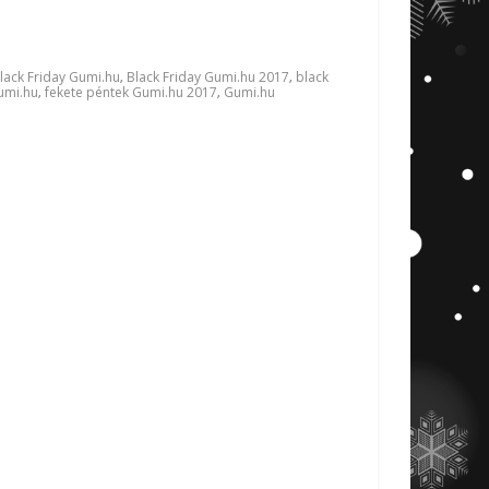
lack Friday Gumi.hu
Black Friday Gumi.hu 2017
black
,
,
umi.hu
fekete péntek Gumi.hu 2017
Gumi.hu
,
,